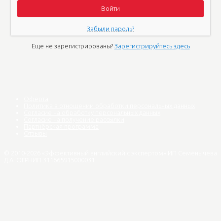
Забыли пароль?
Еще не зарегистрированы?
Зарегистрируйтесь здесь
Оферта
Политика в отношении обработки персональных данных
Согласие на обработку персональных данных
Согласие на получение рассылки
Партнёрская программа
Отзывы
© 2010
-2026 «Эффективный английский с экспертом» ИП Семёнычева
Д.А. ОГРНИП 311665915000031